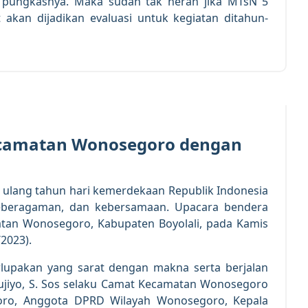
”, pungkasnya. Maka sudah tak heran jika MTsN 5
akan dijadikan evaluasi untuk kegiatan ditahun-
17
AUG 2023
Kecamatan Wonosegoro dengan
lang tahun hari kemerdekaan Republik Indonesia
eberagaman, dan kebersamaan. Upacara bendera
atan Wonosegoro, Kabupaten Boyolali, pada Kamis
/2023).
lupakan yang sarat dengan makna serta berjalan
Sujiyo, S. Sos selaku Camat Kecamatan Wonosegoro
ro, Anggota DPRD Wilayah Wonosegoro, Kepala