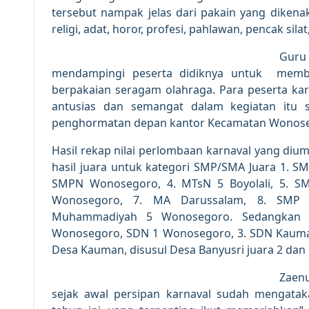
tersebut nampak jelas dari pakain yang dikenak
religi, adat, horor, profesi, pahlawan, pencak sila
Guru
mendampingi peserta didiknya untuk mem
berpakaian seragam olahraga. Para peserta ka
antusias dan semangat dalam kegiatan itu
penghormatan depan kantor Kecamatan Wonos
Hasil rekap nilai perlombaan karnaval yang di
hasil juara untuk kategori SMP/SMA Juara 1. 
SMPN Wonosegoro, 4. MTsN 5 Boyolali, 5. 
Wonosegoro, 7. MA Darussalam, 8. SMP
Muhammadiyah 5 Wonosegoro. Sedangkan u
Wonosegoro, SDN 1 Wonosegoro, 3. SDN Kauma
Desa Kauman, disusul Desa Banyusri juara 2 dan
Zaenu
sejak awal persipan karnaval sudah mengatak