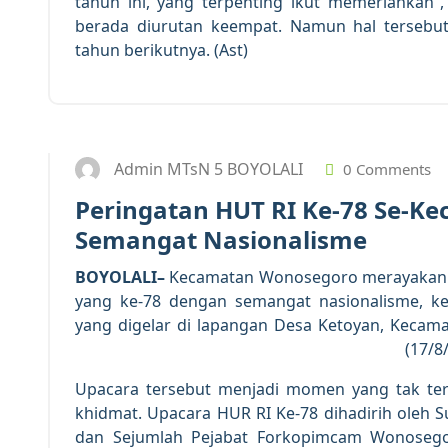
tahun ini, yang terpenting ikut memeriahkan
berada diurutan keempat. Namun hal tersebut 
tahun berikutnya. (Ast)
Admin MTsN 5 BOYOLALI
0 Comments
Peringatan HUT RI Ke-78 Se-
Semangat Nasionalisme
BOYOLALI–
Kecamatan Wonosegoro merayakan u
yang ke-78 dengan semangat nasionalisme, k
yang digelar di lapangan Desa Ketoyan, Kecam
(17/8
Upacara tersebut menjadi momen yang tak ter
khidmat. Upacara HUR RI Ke-78 dihadirih oleh 
dan Sejumlah Pejabat Forkopimcam Wonosego