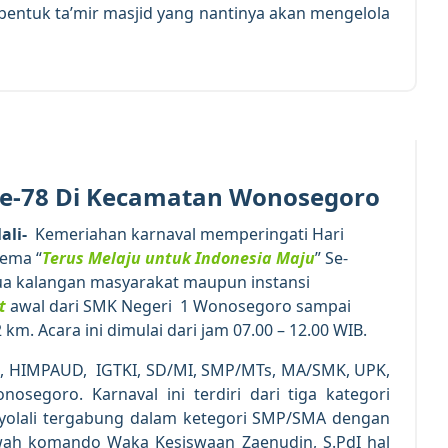
bentuk ta’mir masjid yang nantinya akan mengelola
19
AUG 2023
Ke-78 Di Kecamatan Wonosegoro
lali-
Kemeriahan karnaval memperingati Hari
tema “
Terus Melaju untuk Indonesia Maju
” Se-
a kalangan masyarakat maupun instansi
t
awal dari SMK Negeri 1 Wonosegoro sampai
. Acara ini dimulai dari jam 07.00 – 12.00 WIB.
as, HIMPAUD, IGTKI, SD/MI, SMP/MTs, MA/SMK, UPK,
egoro. Karnaval ini terdiri dari tiga kategori
olali tergabung dalam ketegori SMP/SMA dengan
h komando Waka Kesiswaan Zaenudin, S.PdI hal