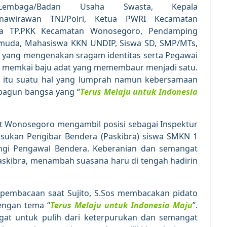
 Lembaga/Badan Usaha Swasta, Kepala
nawirawan TNI/Polri, Ketua PWRI Kecamatan
a TP.PKK Kecamatan Wonosegoro, Pendamping
muda, Mahasiswa KKN UNDIP, Siswa SD, SMP/MTs,
ang mengenakan sragam identitas serta Pegawai
k memkai baju adat yang memembaur menjadi satu.
itu suatu hal yang lumprah namun kebersamaan
bagun bangsa yang “
Terus Melaju untuk Indonesia
at Wonosegoro mengambil posisi sebagai Inspektur
sukan Pengibar Bendera (Paskibra) siswa SMKN 1
i Pengawal Bendera. Keberanian dan semangat
Paskibra, menambah suasana haru di tengah hadirin
pembacaan saat Sujito, S.Sos membacakan pidato
engan tema “
Terus Melaju untuk Indonesia Maju
”.
gat untuk pulih dari keterpurukan dan semangat