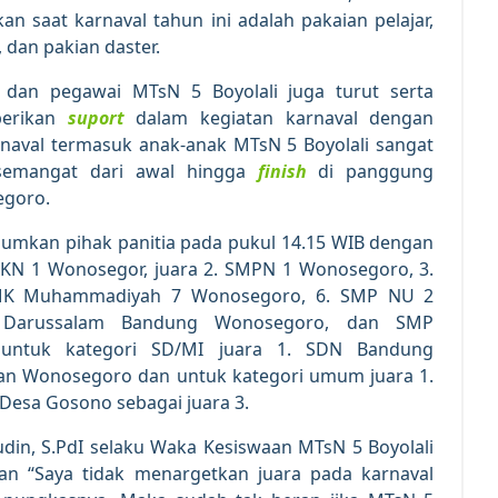
an saat karnaval tahun ini adalah pakaian pelajar,
t, dan pakian daster.
 dan pegawai MTsN 5 Boyolali juga turut serta
berikan
suport
dalam kegiatan karnaval dengan
rnaval termasuk anak-anak MTsN 5 Boyolali sangat
 semangat dari awal hingga
finish
di panggung
egoro.
umumkan pihak panitia pada pukul 14.15 WIB dengan
SMKN 1 Wonosegor, juara 2. SMPN 1 Wonosegoro, 3.
SMK Muhammadiyah 7 Wonosegoro, 6. SMP NU 2
 Darussalam Bandung Wonosegoro, dan SMP
ntuk kategori SD/MI juara 1. SDN Bandung
n Wonosegoro dan untuk kategori umum juara 1.
 Desa Gosono sebagai juara 3.
din, S.PdI selaku Waka Kesiswaan MTsN 5 Boyolali
an “Saya tidak menargetkan juara pada karnaval