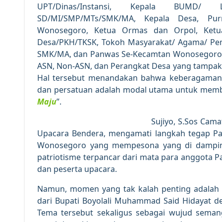
UPT/Dinas/Instansi, Kepala BUMD/
SD/MI/SMP/MTs/SMK/MA, Kepala Desa, Pur
Wonosegoro, Ketua Ormas dan Orpol, Ketu
Desa/PKH/TKSK, Tokoh Masyarakat/ Agama/ Pe
SMK/MA, dan Panwas Se-Kecamtan Wonosegoro y
ASN, Non-ASN, dan Perangkat Desa yang tampa
Hal tersebut menandakan bahwa keberagaman 
dan persatuan adalah modal utama untuk mem
Maju
”.
Sujiyo, S.Sos Cam
Upacara Bendera, mengamati langkah tegap Pa
Wonosegoro yang mempesona yang di damping
patriotisme terpancar dari mata para anggota 
dan peserta upacara.
Namun, momen yang tak kalah penting adalah 
dari Bupati Boyolali Muhammad Said Hidayat d
Tema tersebut sekaligus sebagai wujud seman