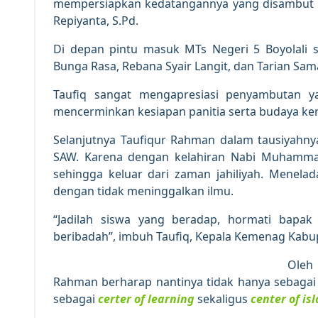
mempersiapkan kedatangannya yang disambut ol
Repiyanta, S.Pd.
Di depan pintu masuk MTs Negeri 5 Boyolali 
Bunga Rasa, Rebana Syair Langit, dan Tarian Sama
Taufiq sangat mengapresiasi penyambutan ya
mencerminkan kesiapan panitia serta budaya ker
Selanjutnya Taufiqur Rahman dalam tausiyah
SAW. Karena dengan kelahiran Nabi Muhamma
sehingga keluar dari zaman jahiliyah. Menel
dengan tidak meninggalkan ilmu.
“Jadilah siswa yang beradap, hormati bapak
beribadah”, imbuh Taufiq, Kepala Kemenag Kabup
Oleh 
Rahman berharap nantinya tidak hanya sebagai
sebagai
certer of learning
sekaligus
center of isl