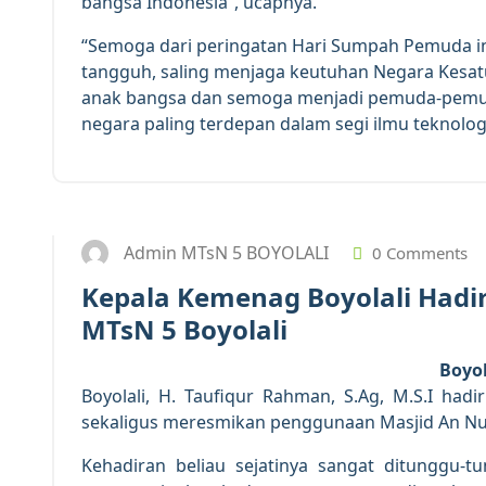
bangsa Indonesia”, ucapnya.
“Semoga dari peringatan Hari Sumpah Pemuda in
tangguh, saling menjaga keutuhan Negara Kesat
anak bangsa dan semoga menjadi pemuda-pemud
negara paling terdepan dalam segi ilmu teknologi
Admin MTsN 5 BOYOLALI
0 Comments
Kepala Kemenag Boyolali Hadir
MTsN 5 Boyolali
Boyol
Boyolali, H. Taufiqur Rahman, S.Ag, M.S.I h
sekaligus meresmikan penggunaan Masjid An Nur 
Kehadiran beliau sejatinya sangat ditunggu-