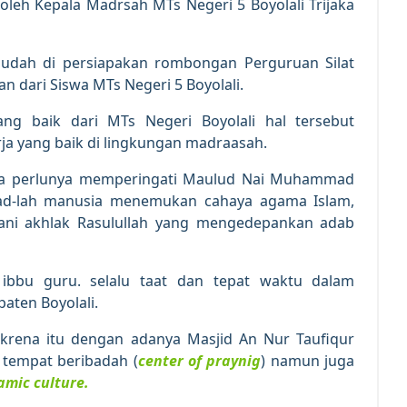
eh Kepala Madrsah MTs Negeri 5 Boyolali Trijaka
sudah di persiapakan rombongan Perguruan Silat
n dari Siswa MTs Negeri 5 Boyolali.
ng baik dari MTs Negeri Boyolali hal tersebut
ja yang baik di lingkungan madraasah.
nya perlunya memperingati Maulud Nai Muhammad
d-lah manusia menemukan cahaya agama Islam,
adani akhlak Rasulullah yang mengedepankan adab
 ibbu guru. selalu taat dan tepat waktu dalam
aten Boyolali.
krena itu dengan adanya Masjid An Nur Taufiqur
 tempat beribadah (
center of praynig
) namun juga
amic culture.