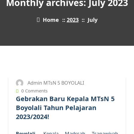
Monthly archives: July 2023
Home
::
2023
::
July
30
JUL 2023
Admin MTsN 5 BOYOLALI
0 Comments
Gebrakan Baru Kepala MTsN 5
Boyolali Tahun Pelajaran
2023/2024!
Boyolali-
Kepala Madrsah Tsanawiyah