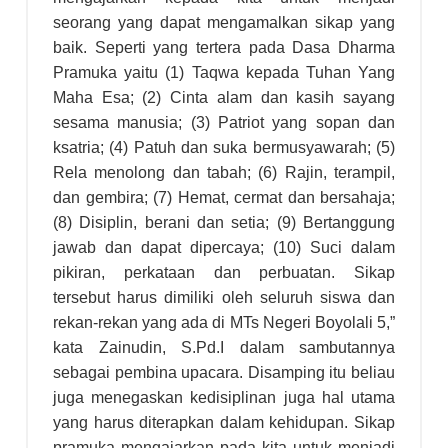
seorang yang dapat mengamalkan sikap yang
baik. Seperti yang tertera pada Dasa Dharma
Pramuka yaitu (1) Taqwa kepada Tuhan Yang
Maha Esa; (2) Cinta alam dan kasih sayang
sesama manusia; (3) Patriot yang sopan dan
ksatria; (4) Patuh dan suka bermusyawarah; (5)
Rela menolong dan tabah; (6) Rajin, terampil,
dan gembira; (7) Hemat, cermat dan bersahaja;
(8) Disiplin, berani dan setia; (9) Bertanggung
jawab dan dapat dipercaya; (10) Suci dalam
pikiran, perkataan dan perbuatan. Sikap
tersebut harus dimiliki oleh seluruh siswa dan
rekan-rekan yang ada di MTs Negeri Boyolali 5,”
kata Zainudin, S.Pd.I dalam sambutannya
sebagai pembina upacara. Disamping itu beliau
juga menegaskan kedisiplinan juga hal utama
yang harus diterapkan dalam kehidupan. Sikap
pramuka mengajarkan pada kita untuk menjadi