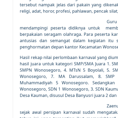
tersebut nampak jelas dari pakain yang dikenak
religi, adat, horor, profesi, pahlawan, pencak sila
Guru
mendampingi peserta didiknya untuk mem
berpakaian seragam olahraga. Para peserta ka
antusias dan semangat dalam kegiatan itu
penghormatan depan kantor Kecamatan Wonos
Hasil rekap nilai perlombaan karnaval yang di
hasil juara untuk kategori SMP/SMA Juara 1. 
SMPN Wonosegoro, 4. MTsN 5 Boyolali, 5. 
Wonosegoro, 7. MA Darussalam, 8. SMP
Muhammadiyah 5 Wonosegoro. Sedangkan u
Wonosegoro, SDN 1 Wonosegoro, 3. SDN Kauma
Desa Kauman, disusul Desa Banyusri juara 2 dan
Zaenu
sejak awal persipan karnaval sudah mengatak