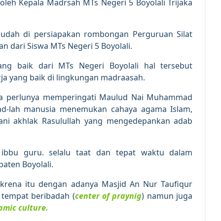
eh Kepala Madrsah MTs Negeri 5 Boyolali Trijaka
sudah di persiapakan rombongan Perguruan Silat
n dari Siswa MTs Negeri 5 Boyolali.
ng baik dari MTs Negeri Boyolali hal tersebut
ja yang baik di lingkungan madraasah.
nya perlunya memperingati Maulud Nai Muhammad
d-lah manusia menemukan cahaya agama Islam,
adani akhlak Rasulullah yang mengedepankan adab
 ibbu guru. selalu taat dan tepat waktu dalam
aten Boyolali.
krena itu dengan adanya Masjid An Nur Taufiqur
 tempat beribadah (
center of praynig
) namun juga
amic culture.