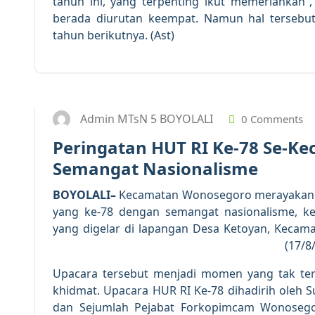
tahun ini, yang terpenting ikut memeriahkan
berada diurutan keempat. Namun hal tersebut 
tahun berikutnya. (Ast)
Admin MTsN 5 BOYOLALI
0 Comments
Peringatan HUT RI Ke-78 Se-
Semangat Nasionalisme
BOYOLALI–
Kecamatan Wonosegoro merayakan u
yang ke-78 dengan semangat nasionalisme, k
yang digelar di lapangan Desa Ketoyan, Kecam
(17/8
Upacara tersebut menjadi momen yang tak ter
khidmat. Upacara HUR RI Ke-78 dihadirih oleh 
dan Sejumlah Pejabat Forkopimcam Wonosego