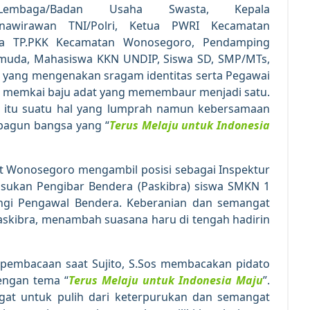
 Lembaga/Badan Usaha Swasta, Kepala
nawirawan TNI/Polri, Ketua PWRI Kecamatan
a TP.PKK Kecamatan Wonosegoro, Pendamping
muda, Mahasiswa KKN UNDIP, Siswa SD, SMP/MTs,
ang mengenakan sragam identitas serta Pegawai
k memkai baju adat yang memembaur menjadi satu.
itu suatu hal yang lumprah namun kebersamaan
bagun bangsa yang “
Terus Melaju untuk Indonesia
at Wonosegoro mengambil posisi sebagai Inspektur
sukan Pengibar Bendera (Paskibra) siswa SMKN 1
i Pengawal Bendera. Keberanian dan semangat
Paskibra, menambah suasana haru di tengah hadirin
pembacaan saat Sujito, S.Sos membacakan pidato
engan tema “
Terus Melaju untuk Indonesia Maju
”.
gat untuk pulih dari keterpurukan dan semangat