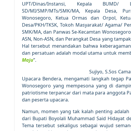
UPT/Dinas/Instansi, Kepala BUMD/
SD/MI/SMP/MTs/SMK/MA, Kepala Desa, Pur
Wonosegoro, Ketua Ormas dan Orpol, Ketu
Desa/PKH/TKSK, Tokoh Masyarakat/ Agama/ Pe
SMK/MA, dan Panwas Se-Kecamtan Wonosegoro y
ASN, Non-ASN, dan Perangkat Desa yang tampa
Hal tersebut menandakan bahwa keberagaman 
dan persatuan adalah modal utama untuk mem
Maju
”.
Sujiyo, S.Sos Cam
Upacara Bendera, mengamati langkah tegap Pa
Wonosegoro yang mempesona yang di damping
patriotisme terpancar dari mata para anggota 
dan peserta upacara.
Namun, momen yang tak kalah penting adalah 
dari Bupati Boyolali Muhammad Said Hidayat d
Tema tersebut sekaligus sebagai wujud seman