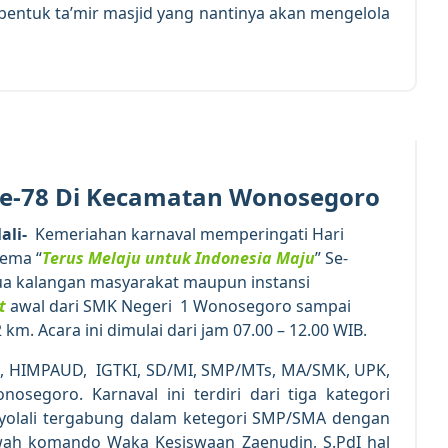
bentuk ta’mir masjid yang nantinya akan mengelola
19
AUG 2023
Ke-78 Di Kecamatan Wonosegoro
lali-
Kemeriahan karnaval memperingati Hari
tema “
Terus Melaju untuk Indonesia Maju
” Se-
a kalangan masyarakat maupun instansi
t
awal dari SMK Negeri 1 Wonosegoro sampai
. Acara ini dimulai dari jam 07.00 – 12.00 WIB.
as, HIMPAUD, IGTKI, SD/MI, SMP/MTs, MA/SMK, UPK,
egoro. Karnaval ini terdiri dari tiga kategori
olali tergabung dalam ketegori SMP/SMA dengan
h komando Waka Kesiswaan Zaenudin, S.PdI hal