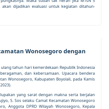
”, pungkasnya. Maka sudah tak heran jika MTsN 5
akan dijadikan evaluasi untuk kegiatan ditahun-
17
AUG 2023
Kecamatan Wonosegoro dengan
lang tahun hari kemerdekaan Republik Indonesia
eberagaman, dan kebersamaan. Upacara bendera
atan Wonosegoro, Kabupaten Boyolali, pada Kamis
/2023).
lupakan yang sarat dengan makna serta berjalan
Sujiyo, S. Sos selaku Camat Kecamatan Wonosegoro
ro, Anggota DPRD Wilayah Wonosegoro, Kepala