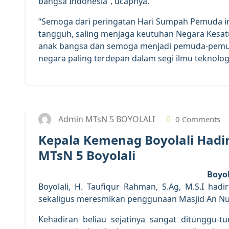
bangsa Indonesia”, ucapnya.
“Semoga dari peringatan Hari Sumpah Pemuda in
tangguh, saling menjaga keutuhan Negara Kesat
anak bangsa dan semoga menjadi pemuda-pemud
negara paling terdepan dalam segi ilmu teknologi
Admin MTsN 5 BOYOLALI
0 Comments
Kepala Kemenag Boyolali Hadir
MTsN 5 Boyolali
Boyol
Boyolali, H. Taufiqur Rahman, S.Ag, M.S.I h
sekaligus meresmikan penggunaan Masjid An Nur 
Kehadiran beliau sejatinya sangat ditunggu-