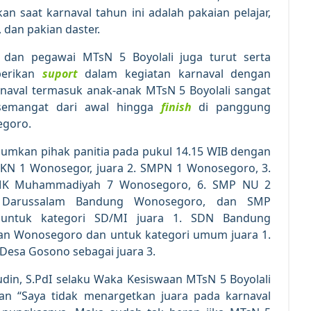
an saat karnaval tahun ini adalah pakaian pelajar,
t, dan pakian daster.
 dan pegawai MTsN 5 Boyolali juga turut serta
berikan
suport
dalam kegiatan karnaval dengan
rnaval termasuk anak-anak MTsN 5 Boyolali sangat
 semangat dari awal hingga
finish
di panggung
egoro.
umumkan pihak panitia pada pukul 14.15 WIB dengan
SMKN 1 Wonosegor, juara 2. SMPN 1 Wonosegoro, 3.
SMK Muhammadiyah 7 Wonosegoro, 6. SMP NU 2
 Darussalam Bandung Wonosegoro, dan SMP
ntuk kategori SD/MI juara 1. SDN Bandung
n Wonosegoro dan untuk kategori umum juara 1.
 Desa Gosono sebagai juara 3.
din, S.PdI selaku Waka Kesiswaan MTsN 5 Boyolali
an “Saya tidak menargetkan juara pada karnaval