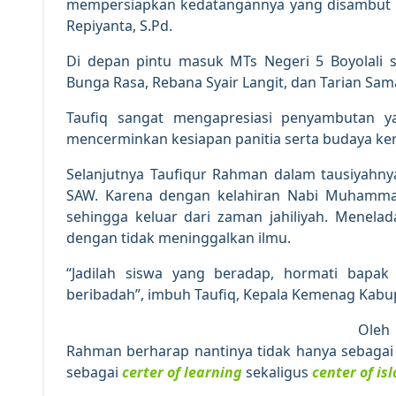
mempersiapkan kedatangannya yang disambut ol
Repiyanta, S.Pd.
Di depan pintu masuk MTs Negeri 5 Boyolali 
Bunga Rasa, Rebana Syair Langit, dan Tarian Sama
Taufiq sangat mengapresiasi penyambutan ya
mencerminkan kesiapan panitia serta budaya ker
Selanjutnya Taufiqur Rahman dalam tausiyah
SAW. Karena dengan kelahiran Nabi Muhamma
sehingga keluar dari zaman jahiliyah. Menel
dengan tidak meninggalkan ilmu.
“Jadilah siswa yang beradap, hormati bapak
beribadah”, imbuh Taufiq, Kepala Kemenag Kabup
Oleh 
Rahman berharap nantinya tidak hanya sebagai
sebagai
certer of learning
sekaligus
center of isl