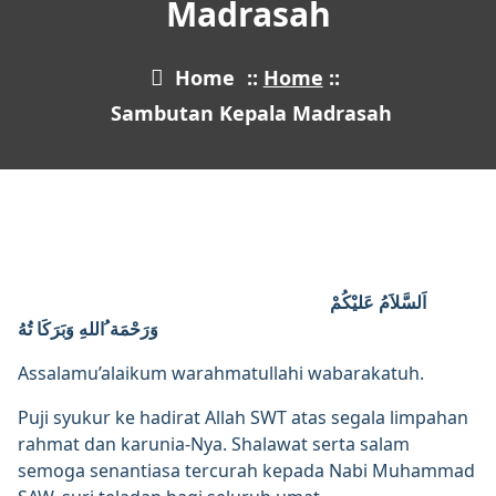
Madrasah
Home
::
Home
::
Sambutan Kepala Madrasah
اَلسَّلاَمُ عَليْكُمْ
وَرَحْمَة ُاللهِ وَبَرَكَا تُهُ
Assalamu’alaikum warahmatullahi wabarakatuh.
Puji syukur ke hadirat Allah SWT atas segala limpahan
rahmat dan karunia-Nya. Shalawat serta salam
semoga senantiasa tercurah kepada Nabi Muhammad