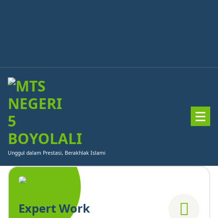
Skip
to
content
Unggul dalam Prestasi, Berakhlak Islami
Expert Work