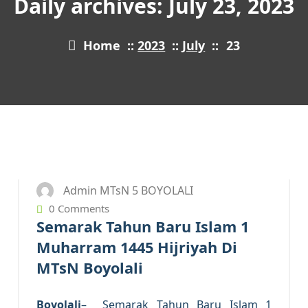
Daily archives: July 23, 2023
Home
::
2023
::
July
::
23
23
JUL 2023
Admin MTsN 5 BOYOLALI
0 Comments
Semarak Tahun Baru Islam 1
Muharram 1445 Hijriyah Di
MTsN Boyolali
Boyolali
– Semarak Tahun Baru Islam 1