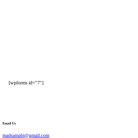
[wpforms id="7"]
Email Us
madsamabi@gmail.com