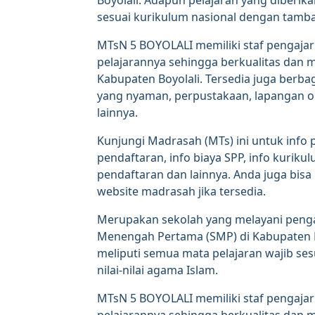
Boyolali. Adapun pelajaran yang diberik
sesuai kurikulum nasional dengan tambah
MTsN 5 BOYOLALI memiliki staf pengaja
pelajarannya sehingga berkualitas dan me
Kabupaten Boyolali. Tersedia juga berbaga
yang nyaman, perpustakaan, lapangan ol
lainnya.
Kunjungi Madrasah (MTs) ini untuk info 
pendaftaran, info biaya SPP, info kurikul
pendaftaran dan lainnya. Anda juga bi
website madrasah jika tersedia.
Merupakan sekolah yang melayani penga
Menengah Pertama (SMP) di Kabupaten Bo
meliputi semua mata pelajaran wajib se
nilai-nilai agama Islam.
MTsN 5 BOYOLALI memiliki staf pengaja