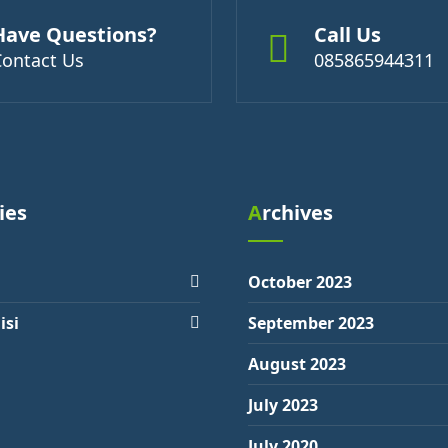
Have Questions?
Call Us
Contact Us
085865944311
ies
Archives
October 2023
isi
September 2023
August 2023
July 2023
July 2020