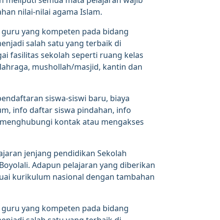
an meliputi semua mata pelajaran wajib
an nilai-nilai agama Islam.
r guru yang kompeten pada bidang
njadi salah satu yang terbaik di
i fasilitas sekolah seperti ruang kelas
ahraga, mushollah/masjid, kantin dan
pendaftaran siswa-siswi baru, biaya
um, info daftar siswa pindahan, info
sa menghubungi kontak atau mengakses
jaran jenjang pendidikan Sekolah
yolali. Adapun pelajaran yang diberikan
suai kurikulum nasional dengan tambahan
r guru yang kompeten pada bidang