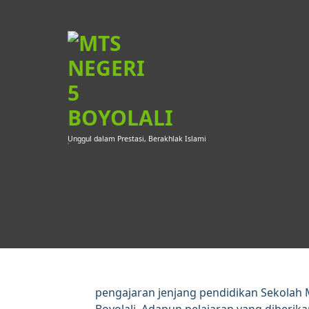
Skip
to
content
Unggul dalam Prestasi, Berakhlak Islami
pengajaran jenjang pendidikan Sekolah